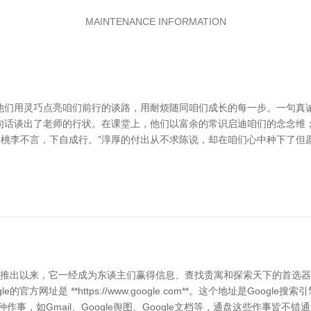
MAINTENANCE INFORMATION
他们用灵巧点亮咱们前行的谈路，用耐烦随同咱们成长的每一步。一句真
这句话谈出了老师的行状。在课堂上，他们以富余的常识启迪咱们的念念
“桃李不言，下自成行。”淳厚的付出从不求陈说，却在咱们心中种下了
98年推出以来，它一经成为东谈主们赢得信息、查找贵寓和探索天下的首选器
官方网址是 **https://www.google.com**。这个地址是Goo
作事，如Gmail、Google舆图、Google文档等，通盘这些作事皆不错