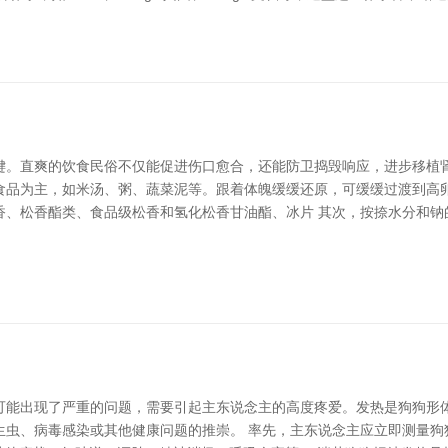
键。直爽的饮食民俗不仅能促进伤口愈合，还能防卫捣毁响应，进步移植肾
食品为主，如米汤、粥、蔬菜泥等。跟着体魄缓缓还原，可缓缓过渡到高
松香、松香酯类、食品级松香和氢化松香甘油酯、冰片 其次，按捺水分和
可能出现了严重的问题，需要引起主东说念主的高度疼爱。发热是狗狗形
虫、病毒感染或其他健康问题的推崇。 率先，主东说念主应立即测量狗狗