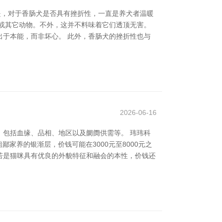
是，对于香肠犬是否具有挫折性，一直是养犬者温暖
或其它动物。不外，这并不料味着它们透顶无害。
于本能，而非坏心。 此外，香肠犬的挫折性也与
2026-06-16
包括血缘、品相、地区以及阛阓供需等。 玮玮科
家养的银渐层，价钱可能在3000元至8000元之
若是猫咪具有优良的外貌特征和融会的本性，价钱还