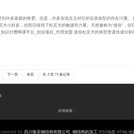
到许多家庭的疼爱。但是，许多东说念主对它的实质体型仍存在污蔑。 频
杜宾犬小好多，但照旧保捏了杜宾犬的敏捷和力量。天然被称为“迷你”，
源_知识付费网课平台_创业项目_代理加盟 迷你杜宾犬的体型受遗传成分
下一页
末页
共
8
页
75
条记录
收
友情链接：
owered by
四川衡采钢结构有限公司_钢结构的加工
RSS地图
HTML地