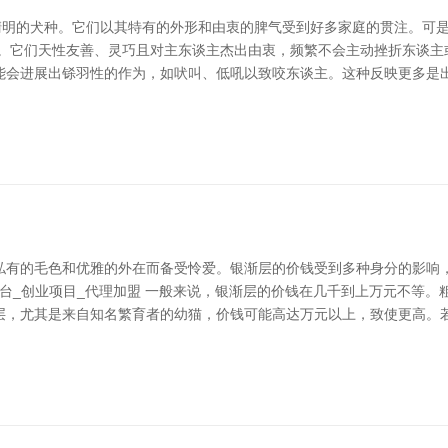
气清明的犬种。它们以其特有的外形和由衷的脾气受到好多家庭的贯注。可
性。它们天性友善、灵巧且对主东谈主杰出由衷，频繁不会主动挫折东谈主
能会进展出铩羽性的作为，如吠叫、低吼以致咬东谈主。这种反映更多是出
私有的毛色和优雅的外在而备受怜爱。银渐层的价钱受到多种身分的影响，
台_创业项目_代理加盟 一般来说，银渐层的价钱在几千到上万元不等。粗鄙
层，尤其是来自知名繁育者的幼猫，价钱可能高达万元以上，致使更高。