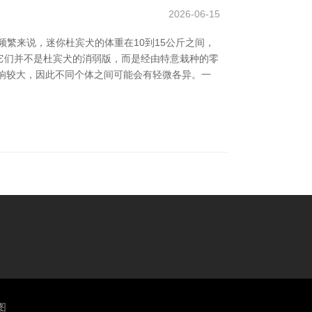
2026-06-15
繁来说，迷你杜宾犬的体重在10到15公斤之间，
但它们并不是杜宾犬的消弱版，而是经由特意栽种的零
影响较大，因此不同个体之间可能会有轻微各异。一
图