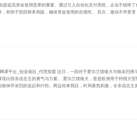
经由是提高资金使用恶果的重要。通过引入自动化支付系统，企业不错终了
停，有助于驻防财务风险，确保资金使用的合规性。 其次，激动不停更变
费网课平台_创业项目_代理加盟 近日，一段对于爱尔兰猎狼犬与狼浓烈
展现出惊东说念主的勇气与力量。 爱尔兰猎狼犬，曾是欧洲用于狩猎大型
与狼伸开浓烈的追赶和扞拒。两边你来我往，时局垂危刺激，令东说念主屏