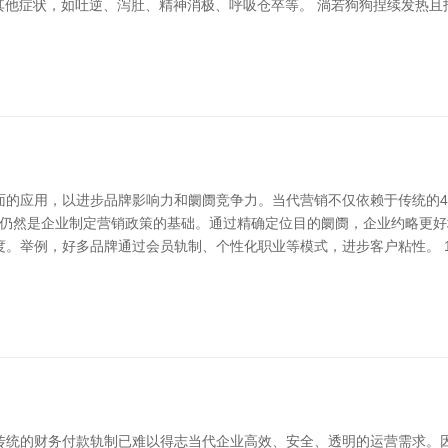
有其他症状，如吐逆、泻肚、精神消极、呼吸仓卒等。 淌若狗狗捏续发热
面的应用，以进步品牌影响力和阛阓竞争力。当代营销不仅依赖于传统的4
）仍然是企业制定营销政策的基础。通过精确定位目的阛阓，企业约略更
。举例，好多品牌通过会员轨制、个性化职业等模式，进步客户粘性。 
传统的财务付款轨制已难以得志当代企业高效、安全、透明的运营需求。