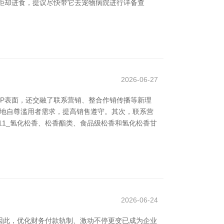
且拒却进食，提议尽快带它去宠物病院进行详备查
2026-06-27
P表面，还交融了联系营销、整合作销传播等新理
好地自尊滥用者需求，提高销售遵守。其次，联系营
11_氢化松香、松香酯类、食品级松香和氢化松香甘
2026-06-24
因此，优化财务付款轨制、激动不停更变已成为企业