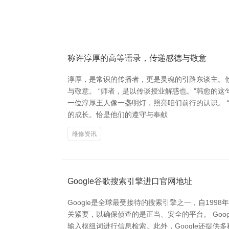
称许淳厚的高等语录，传递感德与敬意
淳厚，是常识的传播者，更是灵魂的引路东谈主。
与敬意。 “师者，是以传谈授业解惑也。”韩愈的
一位淳厚王人像一盏明灯，照亮咱们前行的认识。 
的成长。恰是他们的遵守与奉献
维修资讯
Google谷歌搜索引擎进口官网地址
Google是全球最受接待的搜索引擎之一，自19
关紧要，以确保侦查的是正当、安全的平台。 Google的
输入枢纽词进行信息检索。此外，Google还提供多种