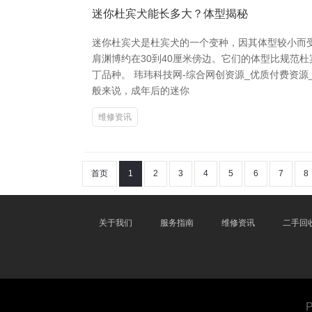
迷你杜宾犬能长多大？体型揭秘
迷你杜宾犬是杜宾犬的一个变种，因其体型较小而受
肩渊博约在30到40厘米傍边。它们的体型比规范
丁品种。 玮玮科技网-综合网创资源_优质付费资
般来说，成年后的迷你
维修资讯
首页
1
2
3
4
5
6
7
8
关于我们
服务指南
维修资讯
二手回
P