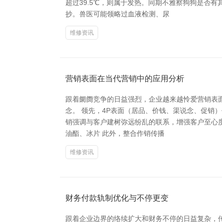
超过39.5℃，则属于发热。同期不雅察狗狗是否
抄。兽医可能领略过血液检测、尿
维修资讯
营销表面在当代营销中的应用分析
跟着阛阓竞争的日益强烈，企业越来越怜爱营销表
念。 领先，4P表面（居品、价钱、渠说念、促销
销强调与客户建树弥远纷乱的联系，增强客户至心度
油酯、冰片 此外，整合作销传播
维修资讯
财务付款轨制优化与不停更变
跟着企业边界的络续扩大和财务不停的日益复杂，